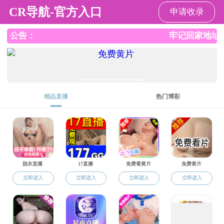
色情影片中文字幕
色情影片中文字幕
色情影片中文字幕概况
愿景使命
组织机构
研究分中心
实验室
专题项目
研究队伍
全体人员
师资力量
特聘兼职
研究人员
招聘信息
学术动态
科研项目
双周色情影片中文字幕 要闻
科研成果